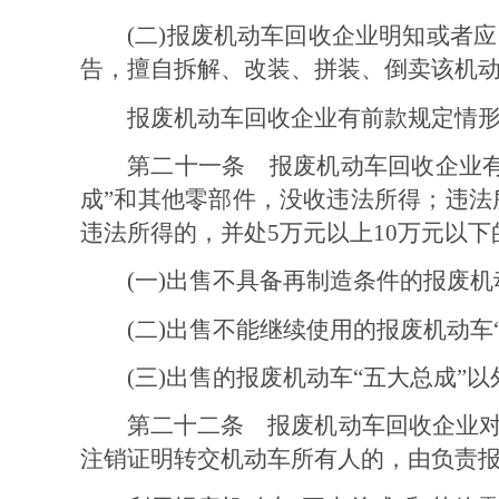
(
二
)
报废机动车
回收企业明知或者应
告，擅自拆解、改装、拼装、倒卖该机
报废机动车回收企业有前款规定情
第二十一条
报废机动车回收企业
成
”
和其他零部件，没收违法所得；违法
违法所得的，并处
5
万元以上
10
万元以下
(
一
)
出售不具备再制造条件的报废机
(
二
)
出售不能继续使用的报废机动车
(
三
)
出售的报废机动车
“
五大总成
”
以
第二十二条
报废机动车回收企业
注销证明转交机动车所有人的，由负责